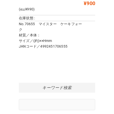
¥900
(
¥990)
税込
在庫状態 :
No.70655 マイスター ケーキフォー
ク
材質／本体：
サイズ／(約)××Hmm
JANコード／4992451706555
キーワード検索