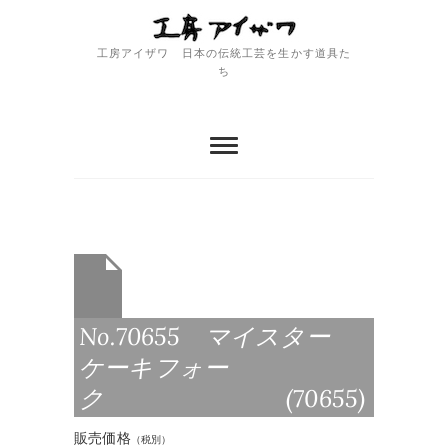
Skip
to
content
工房アイザワ 日本の伝統工芸を生かす道具た
ち
No.70655 マイスター
ケーキフォー
ク (70655)
販売価格
（税別）