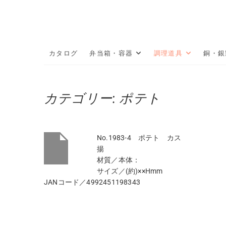
Skip
to
content
カタログ
弁当箱・容器
調理道具
銅・銀
カテゴリー:
ポテト
No.1983-4 ポテト カス
揚
材質／本体：
サイズ／(約)××Hmm
JANコード／4992451198343