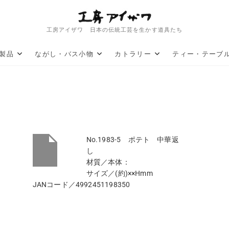
工房アイザワ 日本の伝統工芸を生かす道具たち
製品
ながし・バス小物
カトラリー
ティー・テーブ
No.1983-5 ポテト 中華返
し
材質／本体：
サイズ／(約)××Hmm
JANコード／4992451198350