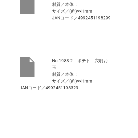
材質／本体：
サイズ／(約)××Hmm
JANコード／4992451198299
No.1983-2 ポテト 穴明お
玉
材質／本体：
サイズ／(約)××Hmm
JANコード／4992451198329