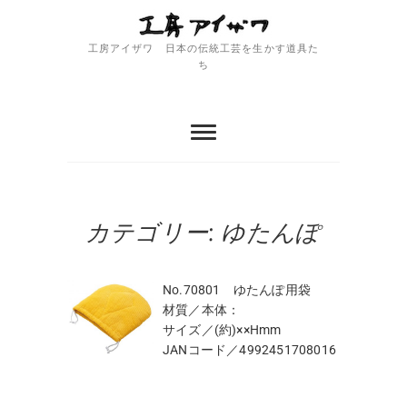
Skip
to
content
工房アイザワ 日本の伝統工芸を生かす道具た
ち
カテゴリー:
ゆたんぽ
No.70801 ゆたんぽ用袋
材質／本体：
サイズ／(約)××Hmm
JANコード／4992451708016