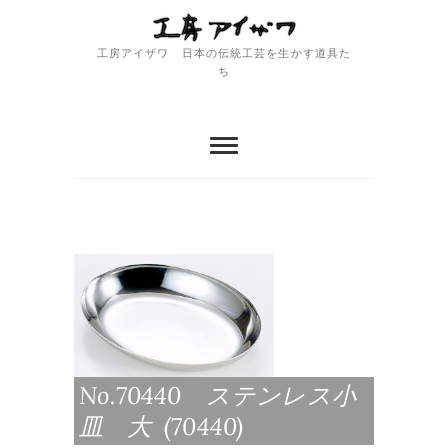
Skip
to
content
工房アイザワ 日本の伝統工芸を生かす道具た
ち
No.70440 ステンレス小
皿 大 (70440)