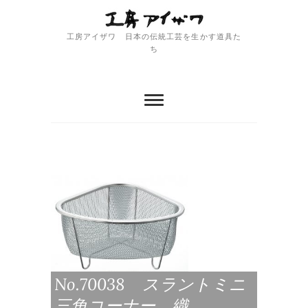
Skip
to
content
工房アイザワ 日本の伝統工芸を生かす道具た
ち
No.70038 スラントミニ
三角コーナー 織