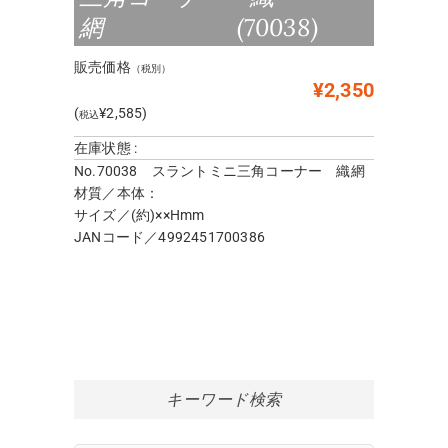
網 (70038)
販売価格
（税別）
¥2,350
(
¥2,585)
税込
在庫状態 :
No.70038 スラントミニ三角コーナー 織網
材質／本体：
サイズ／(約)××Hmm
JANコード／4992451700386
キーワード検索