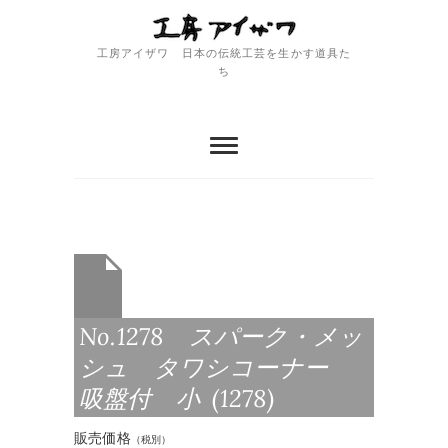
Skip
to
content
工房アイザワ 日本の伝統工芸を生かす道具た
ち
No.1278 スパーク・メッ
シュ タワシコーナー
吸盤付 小 (1278)
販売価格
（税別）