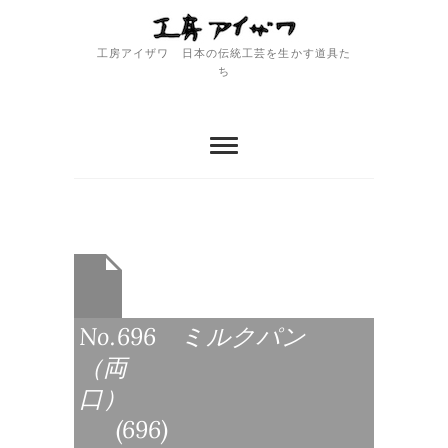
Skip
to
content
工房アイザワ 日本の伝統工芸を生かす道具た
ち
No.696 ミルクパン
（両
口）
(696)