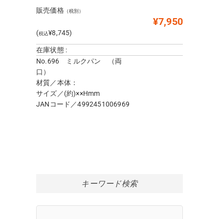
販売価格
（税別）
¥7,950
(
¥8,745)
税込
在庫状態 :
No.696 ミルクパン （両
口）
材質／本体：
サイズ／(約)××Hmm
JANコード／4992451006969
キーワード検索