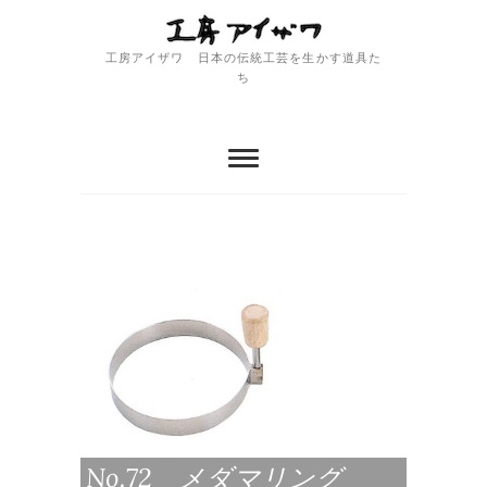
Skip
to
content
工房アイザワ 日本の伝統工芸を生かす道具た
ち
No.72 メダマリング