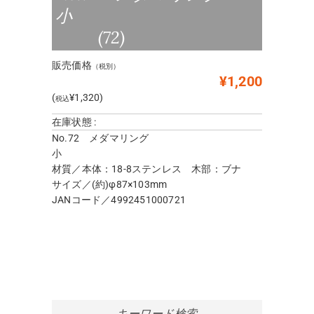
小
(72)
販売価格
（税別）
¥1,200
(
¥1,320)
税込
在庫状態 :
No.72 メダマリング
小
材質／本体：18-8ステンレス 木部：ブナ
サイズ／(約)φ87×103mm
JANコード／4992451000721
キーワード検索